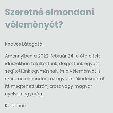
Szeretné elmondani
véleményét?
Kedves Látogató!
Amennyiben a 2022. február 24-e óta eltelt
időszakban találkoztunk, dolgoztunk együtt,
segítettünk egymásnak, és a véleményét is
szeretné elmondani az együttműködésünkről,
itt megteheti ukrán, orosz vagy magyar
nyelven egyaránt.
Köszönöm.