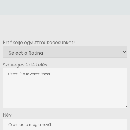
Értékelje együttműködésünket!
Szöveges értékelés
Név