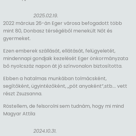
2025.02.19.
2022 március 26-án Eger városa befogadott több
mint 80, Donbasz térségéből menekült Nőt és
gyermeket.
Ezen emberek szállását, ellátását, felügyeletét,
mindennapi gondjaik kezelését Eger önkormányzata
bő nyolcszáz napon át jó színvonalon biztosította.
Ebben a hatalmas munkában tolmácsként,
segítőként, ügyintézőként, „pót anyaként”,stb…. vett
részt Zsuzsanna.
Röstellem, de felsorolni sem tudnám, hogy mi mind
Magyar Attila
2024.10.31.