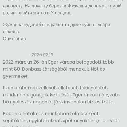
допомогу. На початку березня Жужанна допомогла моїй
родині знайти житло в Угорщині.
Жужанна чудовий спеціаліст та дуже чуйна і добра
людина.
Олександр
2025.02.19.
2022 március 26-án Eger városa befogadott több
mint 80, Donbasz térségéből menekült Nőt és
gyermeket.
Ezen emberek szállását, ellátását, felügyeletét,
mindennapi gondjaik kezelését Eger önkormányzata
bő nyolcszáz napon át jó színvonalon biztosította.
Ebben a hatalmas munkában tolmácsként,
segítőként, ügyintézőként, «pót anyaként»,stb…. vett