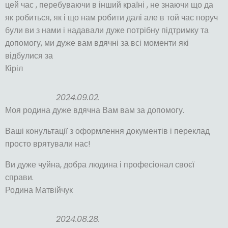
цей час , перебуваючи в інший країні , не знаючи що да
як робиться, як і що нам робити далі але в той час поруч
були ви з нами і надавали дуже потрібну підтримку та
допомогу, ми дуже вам вдячні за всі моменти які
відбулися за
Кіріл
2024.09.02.
Моя родина дуже вдячна Вам вам за допомогу.
Ваші конультації з оформлення документів і переклад
просто врятували нас!
Ви дуже чуйна, добра людина і професіонал своєї
справи.
Родина Матвійчук
2024.08.28.