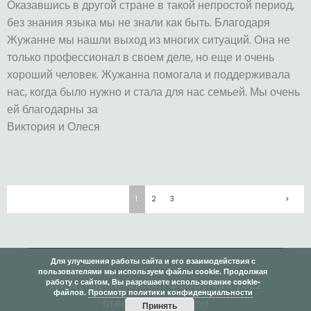
Оказавшись в другой стране в такой непростой период,
без знания языка мы не знали как быть. Благодаря
Жужанне мы нашли выход из многих ситуаций. Она не
только профессионал в своем деле, но еще и очень
хороший человек. Жужанна помогала и поддерживала
нас, когда было нужно и стала для нас семьей. Мы очень
ей благодарны за
Виктория и Олеся
1
2
3
>
Для улучшения работы сайта и его взаимодействия с
пользователями мы используем файлы cookie. Продолжая
работу с сайтом, Вы разрешаете использование cookie-
www.zhuzhanna.com © copyright 2022
файлов.
Просмотр политики конфиденциальности
created by
zs’anna
Принять