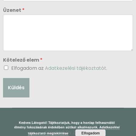
Üzenet
*
Kötelező elem
*
Elfogadom az
Adatkezelési tájékoztatót.
Küldés
Kedves Látogató! Tájékoztatjuk, hogy a honlap felhasználói
www.zhuzhanna.com © copyright 2022
élmény fokozásának érdekében sütiket alkalmazunk.
Adatkezelési
created by
zs’anna
Elfogadom
tájékoztató megtekintése